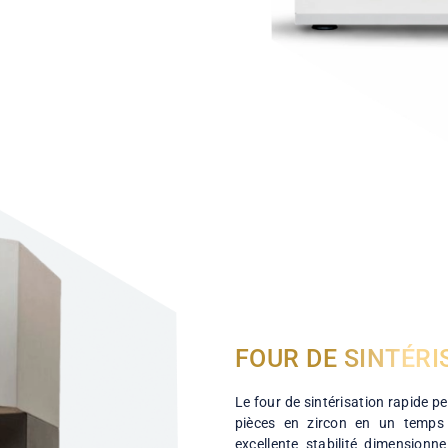
oratoire dentaire. Elles
prothèses, couronnes ou
amique, de résine ou de
aisage numérique, les
rfaitement adaptées,
duisant les délais de