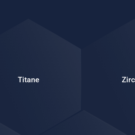
ié à Blender, il offre un
tion et de précision,