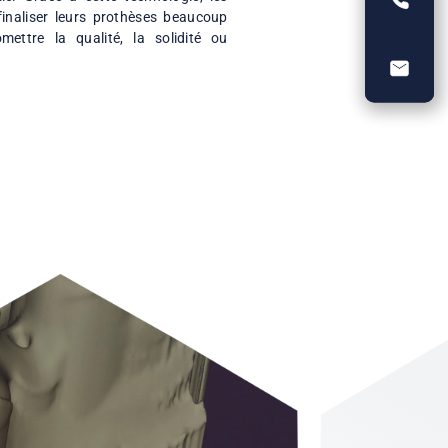
SINTÉRISATION RAPIDE
ation rapide permet de densifier et de renforcer les
en un temps réduit, tout en garantissant une
té dimensionnelle. Grâce à cette technologie, les
ires peuvent finaliser leurs prothèses beaucoup
sans compromettre la qualité, la solidité ou
lisations.