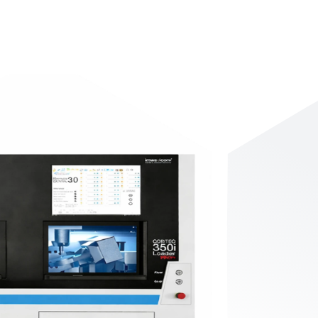
sés :