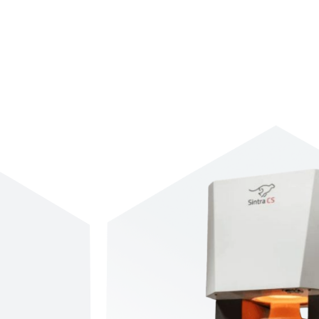
Les usineuses jouent un rôle essentiel en lab
permettent de tailler avec précision des 
armatures directement dans des blocs de cér
zircon. Grâce à cette technologie de fr
laboratoires obtiennent des pièces pa
résistantes et esthétiques, tout en ré
fabrication.