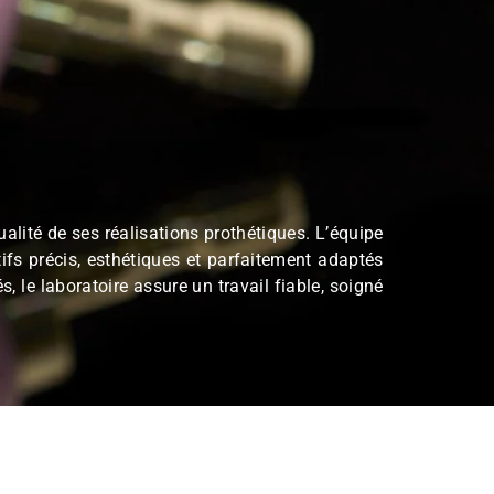
que et la qualité de ses réalisations prothétiques. L’é
 des dispositifs précis, esthétiques et parfaitement ad
us avancés, le laboratoire assure un travail fiable, s