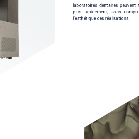
FOUR DE 
Le four de sintéris
pièces en zircon 
excellente stabili
laboratoires denta
plus rapidement, 
l’esthétique des réa