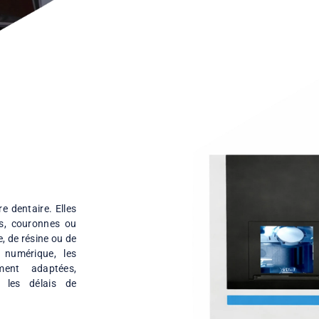
Équipements utili
HEYGEARS A2D
HEYGEARS A3D