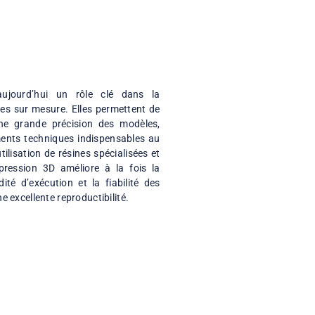
TES 3D
 3D jouent aujourd’hui un rôle clé dans la
ositifs dentaires sur mesure. Elles permettent de
nt et avec une grande précision des modèles,
et autres éléments techniques indispensables au
re. Grâce à l’utilisation de résines spécialisées et
e pointe, l’impression 3D améliore à la fois la
tions, la rapidité d’exécution et la fiabilité des
garantissant une excellente reproductibilité.